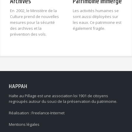
Archives
Patrimoine immergé
En 2002, le Ministère de la
Les activités humaines se
Culture prend de nouvelles
sont aussi déployées sur
mesures pour la sécurité
les eaux. Ce patrimoine est
des archives et la
également fragile.
prévention des vols.
HAPPAH
Halte au Pillage est une association loi 1901 de citoyens
regroupés autour du souci de la préservation du patrimoine.
Réalisation :
Freelance-Internet
Mentions légales