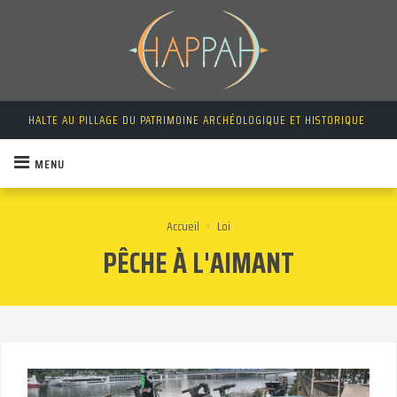
HALTE AU PILLAGE DU PATRIMOINE ARCHÉOLOGIQUE ET HISTORIQUE
MENU
›
Accueil
Loi
PÊCHE À L'AIMANT